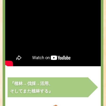
『植林→伐採→活用、
そしてまた植林する』